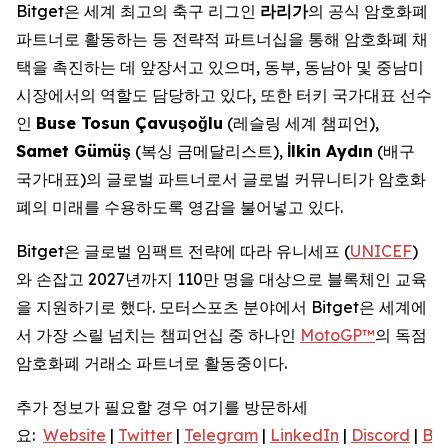
Bitget은 세계 최고의 축구 리그인
라리가
의 공식 암호화폐
파트너로 활동하는 등 전략적 파트너십을 통해 암호화폐 채
택을 촉진하는 데 앞장서고 있으며, 동부, 동남아 및 중남미
시장에서의 역할도 담당하고 있다, 또한 터키 국가대표 선수
인
Buse Tosun Çavu
ş
o
ğ
lu
(레슬링 세계 챔피언),
Samet Gümü
ş
(복싱 금메달리스트),
İ
lkin Ayd
ı
n
(배구
국가대표)의 글로벌 파트너로서 글로벌 커뮤니티가 암호화
폐의 미래를 수용하도록 영감을 불어넣고 있다.
Bitget은 글로벌 임팩트 전략에 따라 유니세프 (
UNICEF
)
와 손잡고 2027년까지 110만 명을 대상으로 블록체인 교육
을 지원하기로 했다. 모터스포츠 분야에서 Bitget은 세계에
서 가장 스릴 넘치는 챔피언십 중 하나인
MotoGP™
의 독점
암호화폐 거래소 파트너로 활동중이다.
추가 정보가 필요할 경우 여기를 방문하세
요:
Website
|
Twitter
|
Telegram
|
LinkedIn
|
Discord
|
Bit