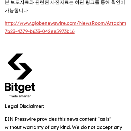
본 보도자료와 관련된 사진자료는 하단 링크를 통해 확인이
가능합니다
http://www.globenewswire.com/NewsRoom/Attachme
7b23-4379-b633-042ee5973b16
Legal Disclaimer:
EIN Presswire provides this news content "as is"
without warranty of any kind. We do not accept any