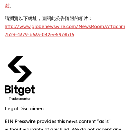
款
。
請瀏覽以下網址，查閱此公告隨附的相片：
http://www.globenewswire.com/NewsRoom/Attachme
7b23-4379-b633-042ee5973b16
Legal Disclaimer:
EIN Presswire provides this news content "as is"
without warranty of any kind. We do not accept any