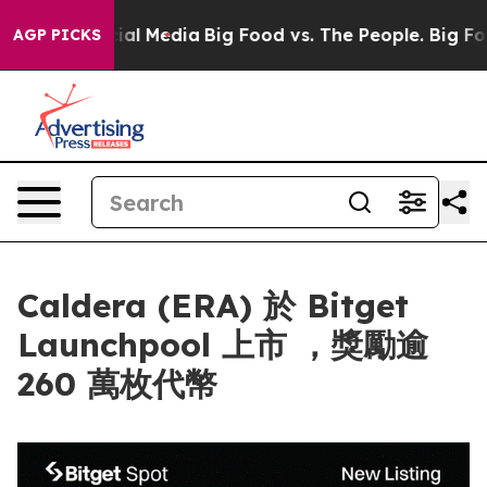
s on Social Media
Big Food vs. The People. Big Food’s 
AGP PICKS
Caldera (ERA) 於 Bitget
Launchpool 上市 ，獎勵逾
260 萬枚代幣