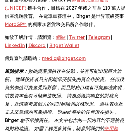
(UNICEF)
攜手合作，目標在 2027 年或之前為 110 萬人提
供區塊鏈教育。 在電單車賽壇中，Bitget 是世界頂級賽事
MotoGP™
的獨家加密貨幣交易所合作夥伴。
如欲了解詳情，請瀏覽：
網站
|
Twitter
|
Telegram
|
LinkedIn
|
Discord
|
Bitget Wallet
傳媒查詢請聯絡：
media@bitget.com
風險提示：
數碼資產價格存在波動，並有可能出現巨大波
幅。
建議投資者只分配能承受損失的資金作投資。
任何投
資的價值可能會受到影響，而且財務目標有可能無法實現，
或投資本金有可能無法收回。
請務必徵詢獨立的財務意
見，並慎重考慮個人的理財經驗和財務狀況。
過往表現並
非未來業績的可靠指標。
對由此產生的任何潛在損失，
Bitget
恕不承擔責任。
本文中包含的一切內容均不應被視
為財務建議。
如需了解更多資訊，請參閱我們的
使用條