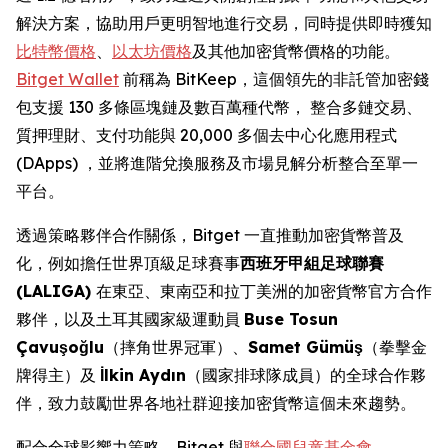
解決方案，協助用戶更明智地進行交易，同時提供即時獲知
比特幣價格
、
以太坊價格
及其他加密貨幣價格的功能。
Bitget Wallet
前稱為 BitKeep，這個領先的非託管加密錢
包支援 130 多條區塊鏈及數百萬種代幣， 整合多鏈交易、
質押理財、支付功能與 20,000 多個去中心化應用程式
(DApps) ，並將進階兌換服務及市場見解分析整合至單一
平台。
透過策略夥伴合作關係，Bitget 一直推動加密貨幣普及
化，例如擔任世界頂級足球賽事
西班牙甲組足球聯賽
(LALIGA)
在東亞、東南亞和拉丁美洲的加密貨幣官方合作
夥伴，以及土耳其國家級運動員
Buse Tosun
Çavuşoğlu
（摔角世界冠軍）、
Samet Gümüş
（拳擊金
牌得主）及
İlkin Aydın
（國家排球隊成員）的全球合作夥
伴，致力鼓勵世界各地社群迎接加密貨幣這個未來趨勢。
配合全球影響力策略，Bitget 與
聯合國兒童基金會